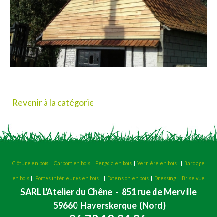
Revenir à la catégorie
Clôture en bois
|
Carport en bois
|
Pergola en bois
|
Verrière en bois
|
Bardage
en bois
|
Portes intérieures en bois
|
Extension en bois
|
Dressing
|
Brise vue
SARL L'Atelier du Chêne - 851 rue de Merville
59660 Haverskerque (Nord)